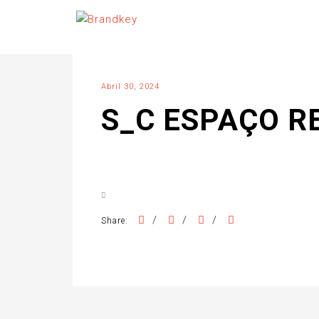
Abril 30, 2024
S_C ESPAÇO 
/
/
/
Share: